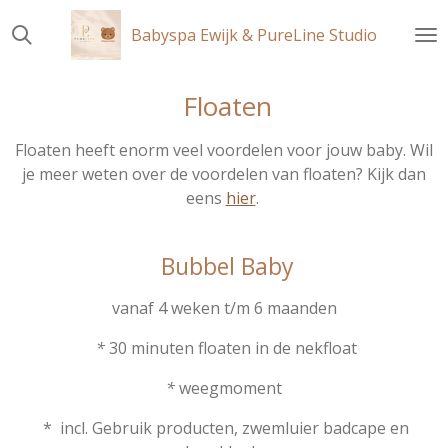
Ga
Babyspa Ewijk & PureLine Studio
direct
naar
de
Floaten
hoofdinhoud
Floaten heeft enorm veel voordelen voor jouw baby. Wil
je meer weten over de voordelen van floaten? Kijk dan
eens
hier
.
Bubbel Baby
vanaf 4 weken t/m 6 maanden
*
30 minuten floaten in de nekfloat
*
weegmoment
* incl. Gebruik producten, zwemluier badcape en