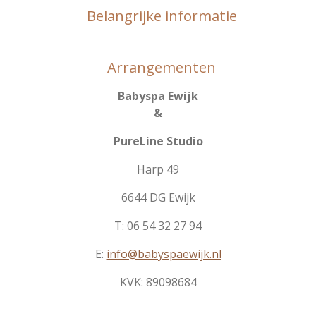
Belangrijke informatie
Arrangementen
Babyspa Ewijk
&
PureLine Studio
Harp 49
6644 DG Ewijk
T: 06 54 32 27 94
E:
info@babyspaewijk.nl
KVK:
89098684