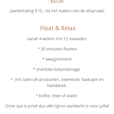
€37,50
(aanbetaling €15,- bij het maken van de afspraak)
Float & Relax
vanaf 4 weken t/m 12 maanden
*
30 minuten floaten
* weegmoment
* shantala babymassage
* incl. Gebruik producten, zwemluier badcape en
handdoek.
*
koffie, thee of water
Onze spa is privé dus alle tijd en aandacht is voor jullie!