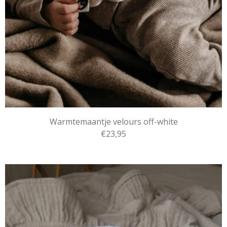
Warmtemaantje velours off-white
€23,95