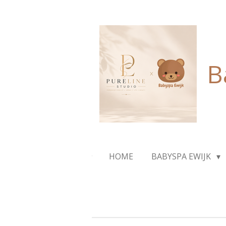
Ga
direct
naar
de
hoofdinhoud
B
HOME
BABYSPA EWIJK