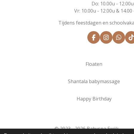
Do: 10.00u - 12.00u
Vr: 10.00u - 12.00u & 14.00 
Tijdens feestdagen en schoolvaka
F
I
W
a
n
h
i
c
s
a
k
e
t
t
b
a
s
o
Floaten
o
g
A
k
o
r
p
k
a
p
Shantala babymassage
m
Happy Birthday
© 2023 - 2026 Babyspa Ewijk