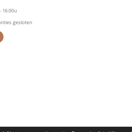
- 16.00u
nties gesloten
T
T