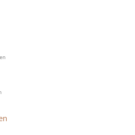
en
n
en